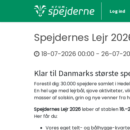
Log ind
Spejdernes Lejr 2026
18-07-2026 00:00
-
26-07-20
Klar til Danmarks største sp
Forestil dig: 30.000 spejdere samlet i Hed
En hel uge med lejrbål, sjove aktiviteter, vi
masser af solskin, grin og nye venner fra 
Spejdernes Lejr 2026
løber af stablen
18.–2
Her får du:
Vores eget telt- og bålhygge-kvar