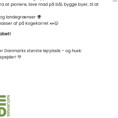
fra at pionere, lave mad på bål, bygge byer, til at
 og landegrænser 🌍
masser af på kogekarret 🌭😉
kabet!
er Danmarks største lejrplads – og husk:
 spejder! 💚