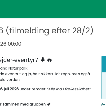
 (tilmelding efter 28/2)
26 00:00
ejder-eventyr? 🌲🔥
eland Naturpark.
lde events – og ja, helt sikkert lidt regn, men også
hele verden.
6. juli 2026
under temaet
“Alle ind i fællesskabet”
.
ter sammen med gruppen 🏕️