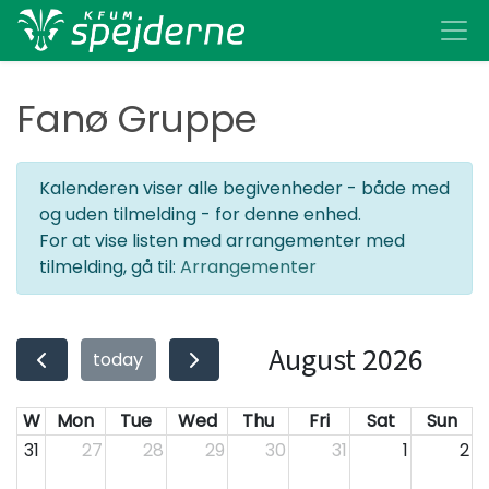
Fanø Gruppe
Kalenderen viser alle begivenheder - både med
og uden tilmelding - for denne enhed.
For at vise listen med arrangementer med
tilmelding, gå til:
Arrangementer
August 2026
today
W
Mon
Tue
Wed
Thu
Fri
Sat
Sun
31
27
28
29
30
31
1
2