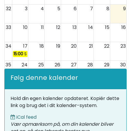
32
3
4
5
6
7
8
9
33
10
11
12
13
14
15
16
34
17
18
19
20
21
22
23
15:00
Sæsonopstart med oprykning 2026
35
24
25
26
27
28
29
30
Følg denne kalender
36
31
1
2
3
4
5
6
Hold din egen kalender opdateret. Kopiér dette
link og brug det i dit kalender-system.
iCal feed
Vær opmærksom på, om din kalender bliver