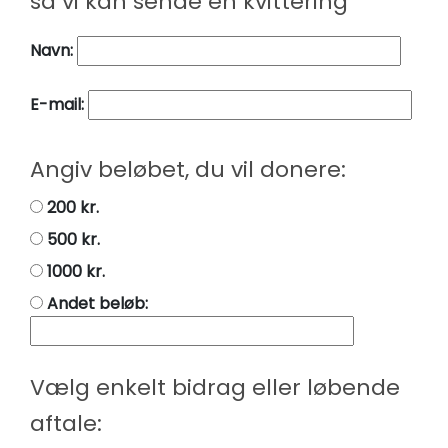
så vi kan sende en kvittering
Navn:
E-mail:
Angiv beløbet, du vil donere:
200 kr.
500 kr.
1000 kr.
Andet beløb:
Vælg enkelt bidrag eller løbende
aftale: