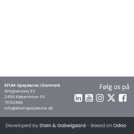
Følg os på
KFUM-Spejderne i Danmark
Wagnersvej 33
2450 København SV
70102666
info@kfumspejderne.dk
Developed by
Stein & Gabelgaard
- Based on
Odoo