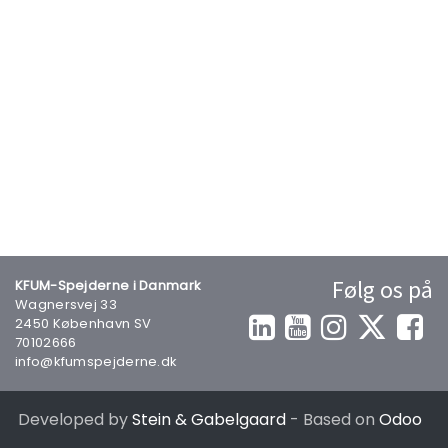
Følg os på
KFUM-Spejderne i Danmark
Wagnersvej 33
2450 København SV
70102666
info@kfumspejderne.dk
Developed by
Stein & Gabelgaard
- Based on
Odoo