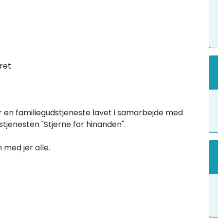
jret
 en familiegudstjeneste lavet i samarbejde med
stjenesten "Stjerne for hinanden".
 med jer alle.