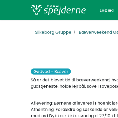
Log ind
Silkeborg Gruppe
Bæverweekend G
Gødvad - Bæver
Så er det blevet tid til bæverweekend, hvor
gudstjeneste, holde lejrbål, sove i sovepos
Aflevering: Børnene afleveres i Phoenix lørd
Afhentning: Forældre og søskende er velk
med os i Dybkær kirke søndag d. 27/10 kl. 1