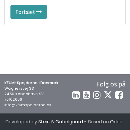
Fortsæt
Følg os på
KFUM-Spejderne i Danmark
Wagnersvej 33
2450 København SV
70102666
info@kfumspejderne.dk
Developed by
Stein & Gabelgaard
- Based on
Odoo