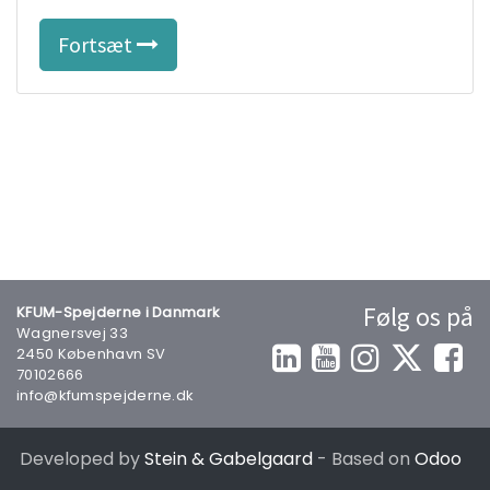
Fortsæt
Følg os på
KFUM-Spejderne i Danmark
Wagnersvej 33
2450 København SV
70102666
info@kfumspejderne.dk
Developed by
Stein & Gabelgaard
- Based on
Odoo