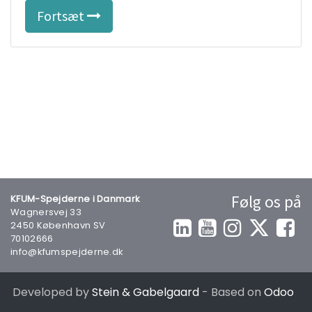
Fortsæt
Følg os på
KFUM-Spejderne i Danmark
Wagnersvej 33
2450 København SV
70102666
info@kfumspejderne.dk
Developed by
Stein & Gabelgaard
- Based on
Odoo