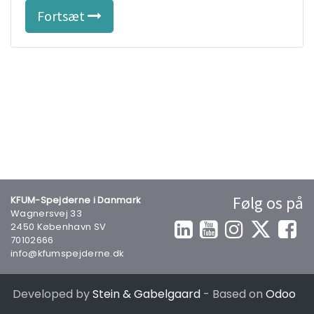
Fortsæt
Følg os på
KFUM-Spejderne i Danmark
Wagnersvej 33
2450 København SV
70102666
info@kfumspejderne.dk
Developed by
Stein & Gabelgaard
- Based on
Odoo