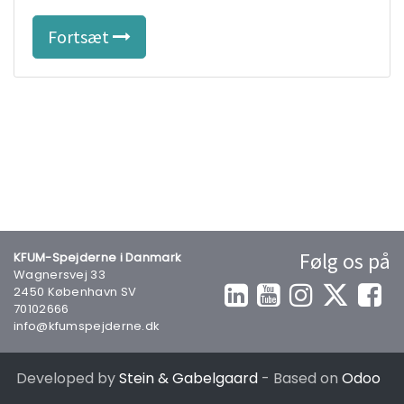
Fortsæt
Følg os på
KFUM-Spejderne i Danmark
Wagnersvej 33
2450 København SV
70102666
info@kfumspejderne.dk
Developed by
Stein & Gabelgaard
- Based on
Odoo