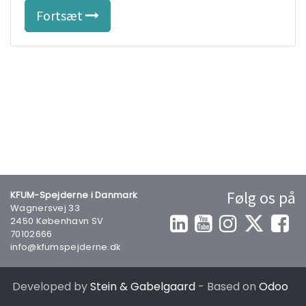
Fortsæt
Følg os på
KFUM-Spejderne i Danmark
Wagnersvej 33
2450 København SV
70102666
info@kfumspejderne.dk
Developed by
Stein & Gabelgaard
- Based on
Odoo