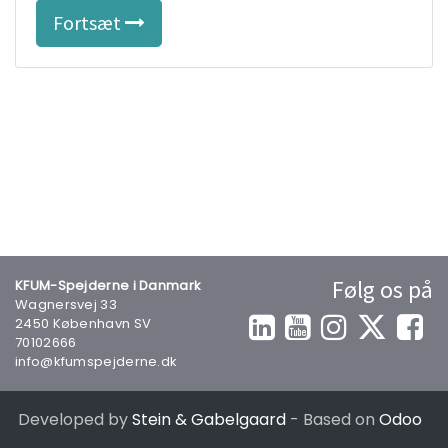
Fortsæt
Følg os på
KFUM-Spejderne i Danmark
Wagnersvej 33
2450 København SV
70102666
info@kfumspejderne.dk
Developed by
Stein & Gabelgaard
- Based on
Odoo