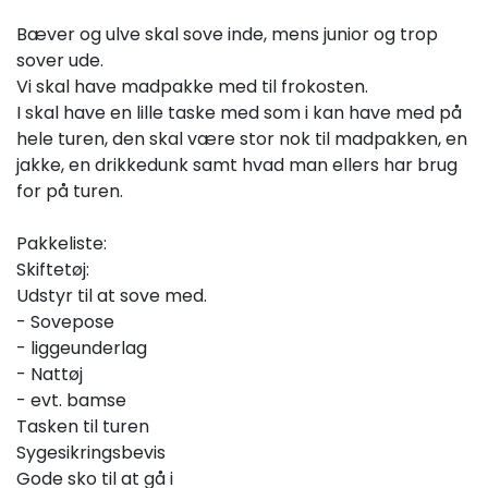
Bæver og ulve skal sove inde, mens junior og trop
sover ude.
Vi skal have madpakke med til frokosten.
I skal have en lille taske med som i kan have med på
hele turen, den skal være stor nok til madpakken, en
jakke, en drikkedunk samt hvad man ellers har brug
for på turen.
Pakkeliste:
Skiftetøj:
Udstyr til at sove med.
- Sovepose
- liggeunderlag
- Nattøj
- evt. bamse
Tasken til turen
Sygesikringsbevis
Gode sko til at gå i