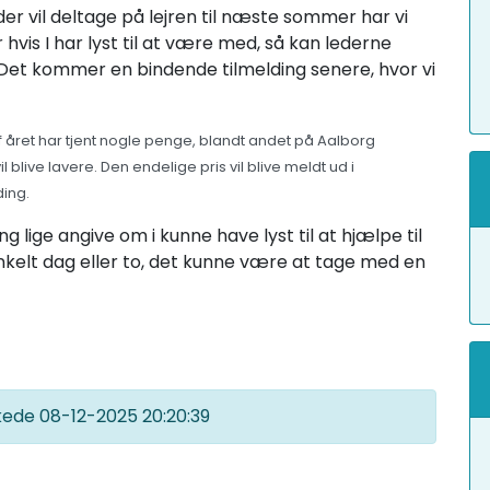
r vil deltage på lejren til næste sommer har vi
 hvis I har lyst til at være med, så kan lederne
et kommer en bindende tilmelding senere, hvor vi
f året har tjent nogle penge, blandt andet på Aalborg
l blive lavere. Den endelige pris vil blive meldt ud i
ing.
g lige angive om i kunne have lyst til at hjælpe til
nkelt dag eller to, det kunne være at tage med en
kkede
08-12-2025 20:20:39