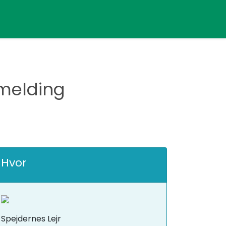
lmelding
Hvor
Spejdernes Lejr