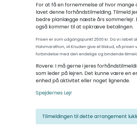
For at få en fornemmelse af hvor mange de
lavet denne forhåndstilmelding. Tilmeld jer
bedre planlægge næste års sommerlejr. D
også kommer til at opkræve betalingen.
Prisen er som udgangspunkt 2500 kr. Da vi i løbet a
Halvmarathon, vil Knuden give et tilskud, så prisen vi
forbindelse med den endelige og bindende tilmeld
Rovere: I må gerne i jeres forhåndstilmeldin
som leder på lejren. Det kunne være en e
enhed på aktivitet eller noget lignende.
Spejdernes Lejr
Tilmeldingen til dette arrangement lu