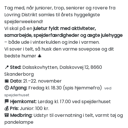
Tag med, når juniorer, trop, seniorer og rovere fra
Lovring Distrikt samles til årets hyggeligste
spejderweekend!
Vi skal på en
juletur fyldt med aktiviteter,
samarbejde, spejderfærdigheder og ægte julehygge
– både ude i vinterkulden og inde i varmen.
Vi sover i telt, så husk den varme sovepose og dit
bedste humør 🎄
📍 Sted:
Dalsskovhytten, Dalskovvej 12, 8660
Skanderborg
📅 Dato:
21.–22. november
🕕 Afgang:
Fredag kl. 18.30 (spis hjemmefra)
ved
spejderhuset
🏁 Hjemkomst:
Lørdag kl. 17.00 ved spejderhuset
💰 Pris:
Junior: 100 kr.
🎒 Medbring:
Udstyr til overnatning i telt, varmt tøj og
pandelampe