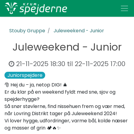
Stouby Gruppe
Juleweekend - Junior
Juleweekend - Junior
21-11-2025 18:30
til
22-11-2025 17:00
Juniorspejdere
🎅 Hej du – ja, netop DIG! 🎄
Er du klar på en weekend fyldt med sne, sjov og
spejderhygge?
Så snør støvlerne, find nissehuen frem og vær med,
når Lovring Distrikt tager på Juleweekend 2024!
Vi lover hygge, udfordringer, varme bål, kolde næser
og masser af grin 🏕️🔥✨