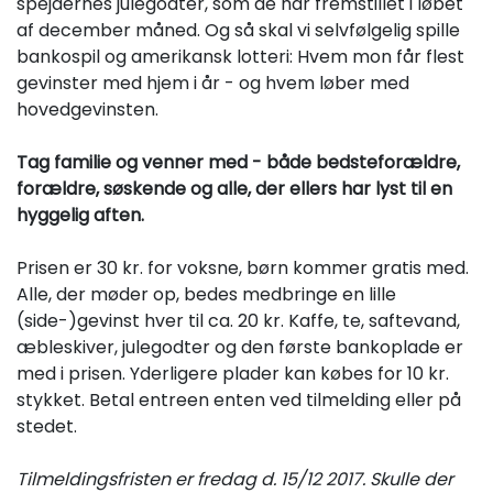
spejdernes julegodter, som de har fremstillet i løbet
af december måned. Og så skal vi selvfølgelig spille
bankospil og amerikansk lotteri: Hvem mon får flest
gevinster med hjem i år - og hvem løber med
hovedgevinsten.
Tag familie og venner med - både bedsteforældre,
forældre, søskende og alle, der ellers har lyst til en
hyggelig aften.
Prisen er 30 kr. for voksne, børn kommer gratis med.
Alle, der møder op, bedes medbringe en lille
(side-)gevinst hver til ca. 20 kr. Kaffe, te, saftevand,
æbleskiver, julegodter og den første bankoplade er
med i prisen. Yderligere plader kan købes for 10 kr.
stykket. Betal entreen enten ved tilmelding eller på
stedet.
Tilmeldingsfristen er fredag d. 15/12 2017. Skulle der