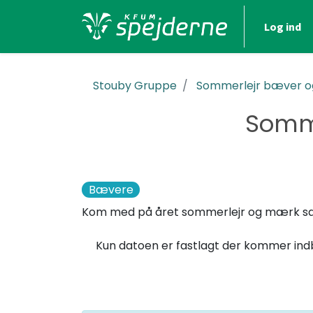
Log ind
Stouby Gruppe
Sommerlejr bæver og
Somme
​Bævere
Kom med på året sommerlejr og mærk s
Kun datoen er fastlagt der kommer i