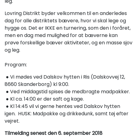
leg.
Lovring Distrikt byder velkommen til en anderledes
dag for alle distriktets bævere, hvor vi skal lege og
hygge os. Det er IKKE en turnering, som den i foråret,
men en dag med mulighed for at bæverne kan
prøve forskellige bæver aktiviteter, og en masse sjov
og leg.
Program:
● Vi mødes ved ​Dalskov hytten i Ris (​Dalskovvej 12,
8660 Skanderborg​) kl 9:00.
● Ved middagstid spises de medbragte madpakker.
● Kl ca. 14:00 er der saft og kage.
● Kl 14:45 vil vi gerne hentes ved ​Dalskov hytten​
igen. HUSK: Madpakke og drikkedunk, samt tøj efter
vejret.
Tilmelding senest den 6. september 2018