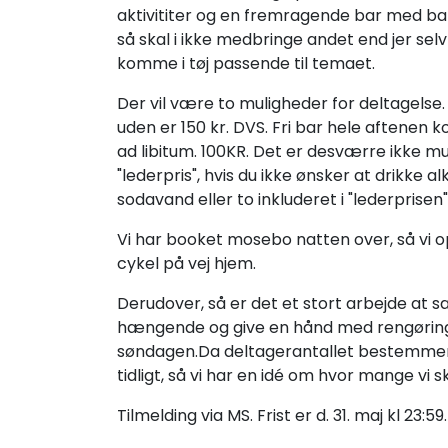
aktivititer og en fremragende bar med ba
så skal i ikke medbringe andet end jer selv
komme i tøj passende til temaet.
Der vil være to muligheder for deltagelse. 
uden er 150 kr. DVS. Fri bar hele aftenen kos
ad libitum. 100KR. Det er desværre ikke mul
"lederpris", hvis du ikke ønsker at drikke a
sodavand eller to inkluderet i "lederprisen"
Vi har booket mosebo natten over, så vi op
cykel på vej hjem.
Derudover, så er det et stort arbejde at sæ
hængende og give en hånd med rengøring o
søndagen.Da deltagerantallet bestemmer vor
tidligt, så vi har en idé om hvor mange vi sk
Tilmelding via MS. Frist er d. 31. maj kl 23:59.