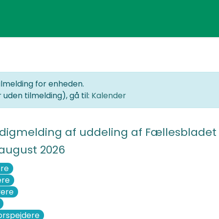
ilmelding for enheden.
uden tilmelding), gå til:
Kalender
digmelding af uddeling af Fællesbladet
/august 2026
re
ere
ere
orspejdere