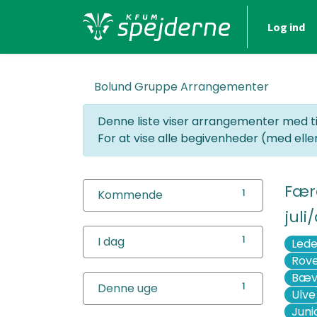
Log ind
Bolund Gruppe
Arrangementer
Denne liste viser arrangementer med t
For at vise alle begivenheder (med eller 
Fær
Kommende
1
juli
I dag
1
Lede
Rov
Bæv
Denne uge
1
Ulve
Juni