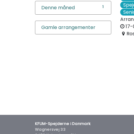
Spej
Denne måned
1
Seni
Arran
17-
Gamle arrangementer
Ros
KFUM-Spejderne i Danmark
Wagnersvej 33