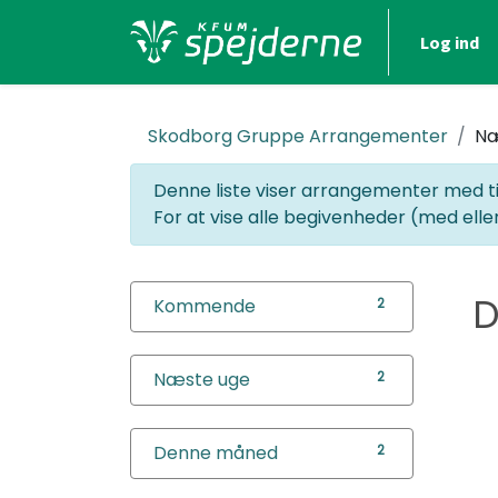
Log ind
Skodborg Gruppe
Arrangementer
Næ
Denne liste viser arrangementer med t
For at vise alle begivenheder (med eller 
D
Kommende
2
Næste uge
2
Denne måned
2