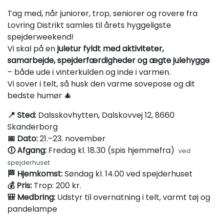
Tag med, når juniorer, trop, seniorer og rovere fra
Lovring Distrikt samles til årets hyggeligste
spejderweekend!
Vi skal på en
juletur fyldt med aktiviteter,
samarbejde, spejderfærdigheder og ægte julehygge
– både ude i vinterkulden og inde i varmen.
Vi sover i telt, så husk den varme sovepose og dit
bedste humør 🎄
📍 Sted:
Dalsskovhytten, Dalskovvej 12, 8660
Skanderborg
📅 Dato:
21.–23. november
🕕 Afgang:
Fredag kl. 18.30 (spis hjemmefra)
ved
spejderhuset
🏁 Hjemkomst:
Søndag kl. 14.00 ved spejderhuset
💰 Pris:
Trop: 200 kr.
🎒 Medbring:
Udstyr til overnatning i telt, varmt tøj og
pandelampe