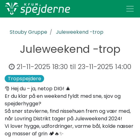
Stouby Gruppe
Juleweekend -trop
Juleweekend -trop
21-11-2025 18:30
til
23-11-2025 14:00
Tropspejdere
🎅 Hej du – ja, netop DIG! 🎄
Er du klar på en weekend fyldt med sne, sjov og
spejderhygge?
Så snør støvlerne, find nissehuen frem og vær med,
når Lovring Distrikt tager på Juleweekend 2024!
Vi lover hygge, udfordringer, varme bål, kolde næser
og masser af grin 🏕️🔥✨